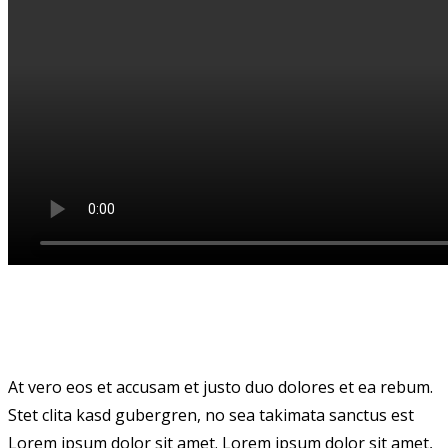
At vero eos et accusam et justo duo dolores et ea rebum.
Stet clita kasd gubergren, no sea takimata sanctus est
Lorem ipsum dolor sit amet. Lorem ipsum dolor sit amet,