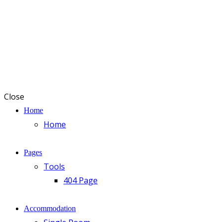
Close
Home
Home
Pages
Tools
404 Page
Accommodation