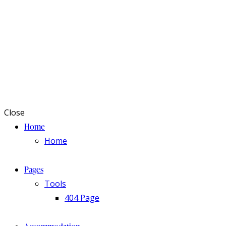
Close
Home
Home
Pages
Tools
404 Page