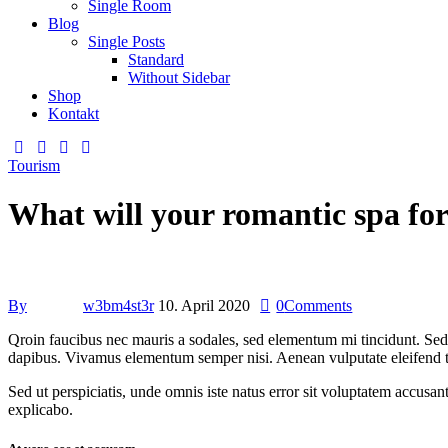
Single Room
Blog
Single Posts
Standard
Without Sidebar
Shop
Kontakt
Tourism
What will your romantic spa for
By
w3bm4st3r
10. April 2020
0
Comments
Qroin faucibus nec mauris a sodales, sed elementum mi tincidunt. Sed e
dapibus. Vivamus elementum semper nisi. Aenean vulputate eleifend tell
Sed ut perspiciatis, unde omnis iste natus error sit voluptatem accusan
explicabo.