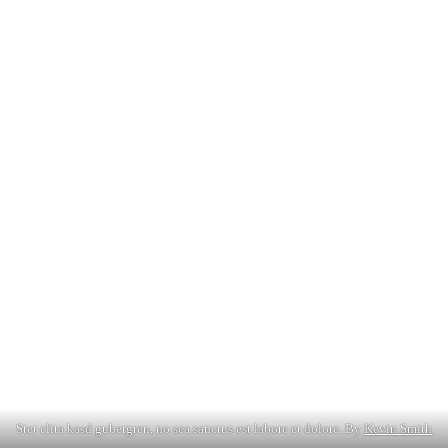
Stet clita kasd gubergren, no sea sanctus est labore et dolore. By
Kevin Smith