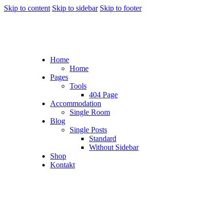
Skip to content
Skip to sidebar
Skip to footer
Home
Home
Pages
Tools
404 Page
Accommodation
Single Room
Blog
Single Posts
Standard
Without Sidebar
Shop
Kontakt