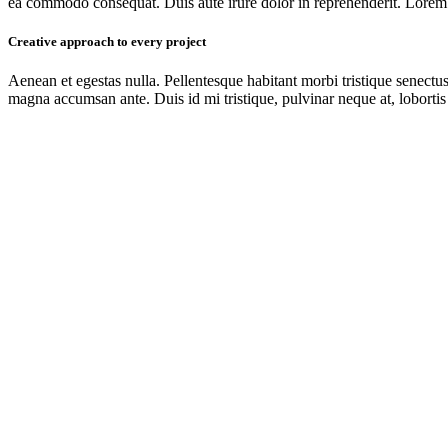
ea commodo consequat. Duis aute irure dolor in reprehenderit. Lorem i
Creative approach to every project
Aenean et egestas nulla. Pellentesque habitant morbi tristique senectus
magna accumsan ante. Duis id mi tristique, pulvinar neque at, lobortis 