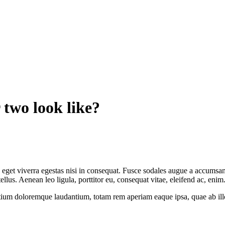
 two look like?
get viverra egestas nisi in consequat. Fusce sodales augue a accumsan. 
us. Aenean leo ligula, porttitor eu, consequat vitae, eleifend ac, enim
tium doloremque laudantium, totam rem aperiam eaque ipsa, quae ab illo i