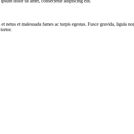
psum dolor sit amet, consectetur adipiscing elit.
 et netus et malesuada fames ac turpis egestas. Fusce gravida, ligula non 
tortor.