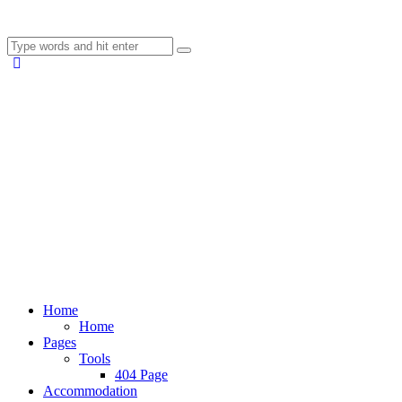
Home
Home
Pages
Tools
404 Page
Accommodation